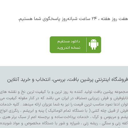
هفت روز هفته ، ۲۴ ساعت شبانه‌روز پاسخگوی شما هستیم.
فروشگاه اینترنتی پرشین بافت، بررسی، انتخاب و خرید آنلاین
مجموعه پرشین بافت تولید کننده به روز ترین و با کیفیت ترین نخ و نقشه های
تابلوفرش و فرش زیرپایی دستباف در ایران می باشد که در کنار مقوله کیفیت می
توان ادعا نمود مناسب ترین قیمت را نیز به شما عزیزان ارائه میدهد . کلیه خدمات
فرش از قبیل چله کشی ( با دستگاه تمام اتوماتیک ) پنبه و ابریشم ، رنگرزی انواع
پشم و مرینوس و کرک ، خدمات پرداخت ساده و برجسته اعم از سبک برتر هنری ،
کفه زنی و سنگی ، ریشه زنی ، شیرازه و شور با دستگاه مخصوص و مواد شوینده