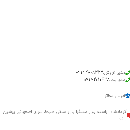
صفحه اصلی
اخبار
فروشگاه
حراج ویژه
محصولات خرید تضمینی
مدیر فروش:
09142808323
مدیریت:
09142010638
آدرس دفاتر:
کرمانشاه- راسته بازار مسگرا-بازار سنتی-حیاط سرای اصفهانی-پرشین
بافت