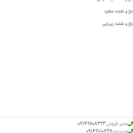
نخ و نقشه منظره
نخ و نقشه زیرپایی
صفحه اصلی
اخبار
فروشگاه
حراج ویژه
محصولات خرید تضمینی
مدیر فروش:
09142808323
مدیریت:
09142010638