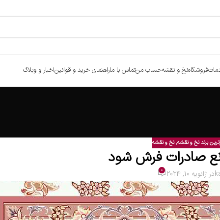
مات
فروشگاه
نخ و نقشه
حساب من
تماس با ما
راهنمای خرید و قوانین
اخبار و وبلاگ
ترین برند نخ و نقشه
,
نخ و نقشه
انع صادرات فرش شود
0
k
در ژانویه 10, 2024