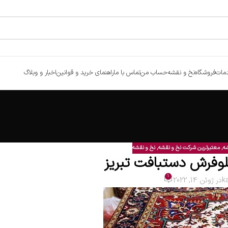
مات
فروشگاه
نخ و نقشه
حساب من
تماس با ما
راهنمای خرید و قوانین
اخبار و وبلاگ
شه
,
معتبرترین شرکت نخ و نقشه
,
نخ و نقشه
بلوفرش دستبافت تبریز
1
k
در ژوئن 14, 2022