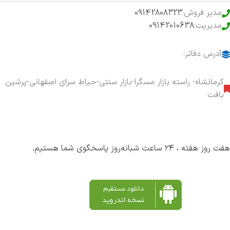
مدیر فروش:
09142808323
مدیریت:
09142010638
آدرس دفاتر:
کرمانشاه- راسته بازار مسگرا-بازار سنتی-حیاط سرای اصفهانی-پرشین
بافت
هفت روز هفته ، ۲۴ ساعت شبانه‌روز پاسخگوی شما هستیم.