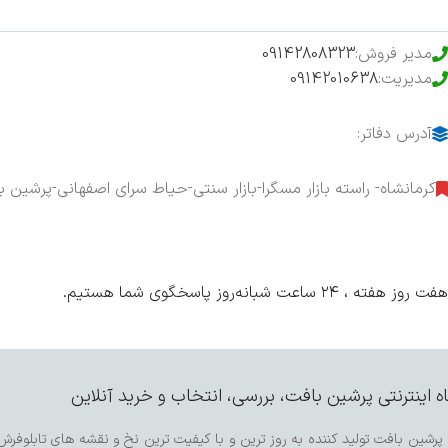
مدیر فروش:
09142808323
مدیریت:
09142010638
آدرس دفاتر:
کرمانشاه- راسته بازار مسگرا-بازار سنتی-حیاط سرای اصفهانی-پرشین ب
هفت روز هفته ، ۲۴ ساعت شبانه‌روز پاسخگوی شما هستیم.
 اینترنتی پرشین بافت، بررسی، انتخاب و خرید آنلاین
رشین بافت تولید کننده به روز ترین و با کیفیت ترین نخ و نقشه های تابلوفرش 