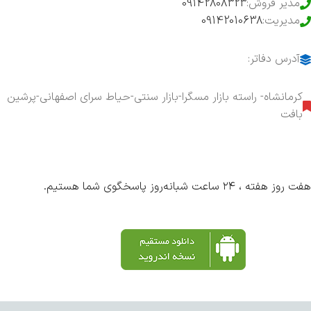
مدیر فروش:
09142808323
مدیریت:
09142010638
آدرس دفاتر:
کرمانشاه- راسته بازار مسگرا-بازار سنتی-حیاط سرای اصفهانی-پرشین
بافت
هفت روز هفته ، ۲۴ ساعت شبانه‌روز پاسخگوی شما هستیم.