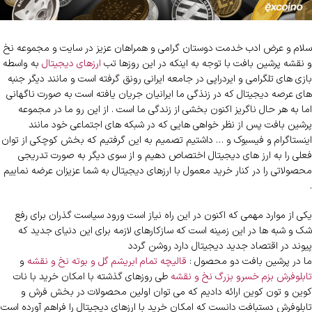
سلام و عرض ادب خدمت دوستان گرامی و همراهان عزیز در سایت و مجموعه نخ
و نقشه پرشین بافت با توجه به اینکه در این روزها تب
ارزهای دیجیتال
به واسطه
بازی های تلگرامی و ایردراپی در جامعه ایرانی رونق گرفته است و مانند دیگر جنبه
های عرصه دیجیتال که در زنذگی ما ایرانیان جریان یافته است به صورت ناگهانی
اما به هر حال ناگریز اکنون بخشی از زندگی ما است . از این رو ما در مجموعه
پرشین بافت پس از نظر خواهی هایی که در شبکه های اجتماعی خود مانند
اینستاگرام و فیسبوک و … داشتیم تصمیم به این گرفتیم که بخش کوچکی از توان
فعلی را به ارز های دیجیتال اختصاص دهیم و از سوی دیگر به صورت تدریجی
محصولاتی را در کنار خرید معمول با ارزهای دیجیتال به شما عزیزان عرضه نماییم
.
یکی از موارد مهمی که اکنون در این راه نیاز است ورود سیاست گذران برای رفع
شک و شبه ها در این زمینه است که سازکارهای لازمه برای این دنیای جدید که
پیوند در اقتصاد جدید دیجیتال دارد روشن گردد
ما در پرشین بافت دو محصول :
قالیچه تمام ابریشم گل و بوته نخ و نقشه
و
تابلوفرش بزم خسرو بزرگ نخ و نقشه
طی روزهای گذشته با امکان خرید با نات
کوین و تون کوین ارائه دادیم که می توان اولین محصولات در بخش فرش و
تابلوفرش دستبافت دانست که امکان خرید با ارزهای دیجیتال را فراهم آورده است