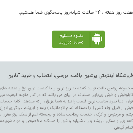
هفت روز هفته ، ۲۴ ساعت شبانه‌روز پاسخگوی شما هستیم.
فروشگاه اینترنتی پرشین بافت، بررسی، انتخاب و خرید آنلاین
مجموعه پرشین بافت تولید کننده به روز ترین و با کیفیت ترین نخ و نقشه های
تابلوفرش و فرش زیرپایی دستباف در ایران می باشد که در کنار مقوله کیفیت می
توان ادعا نمود مناسب ترین قیمت را نیز به شما عزیزان ارائه میدهد . کلیه خدمات
فرش از قبیل چله کشی ( با دستگاه تمام اتوماتیک ) پنبه و ابریشم ، رنگرزی انواع
پشم و مرینوس و کرک ، خدمات پرداخت ساده و برجسته اعم از سبک برتر هنری ،
کفه زنی و سنگی ، ریشه زنی ، شیرازه و شور با دستگاه مخصوص و مواد شوینده
تمام گیاهی