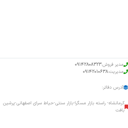
اخبار
فروشگاه
حراج ویژه
محصولات خرید تضمینی
مدیر فروش:
09142808323
مدیریت:
09142010638
آدرس دفاتر:
کرمانشاه- راسته بازار مسگرا-بازار سنتی-حیاط سرای اصفهانی-پرشین
بافت