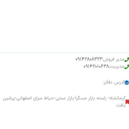
اخبار
فروشگاه
حراج ویژه
محصولات خرید تضمینی
مدیر فروش:
09142808323
مدیریت:
09142010638
آدرس دفاتر:
کرمانشاه- راسته بازار مسگرا-بازار سنتی-حیاط سرای اصفهانی-پرشین
بافت