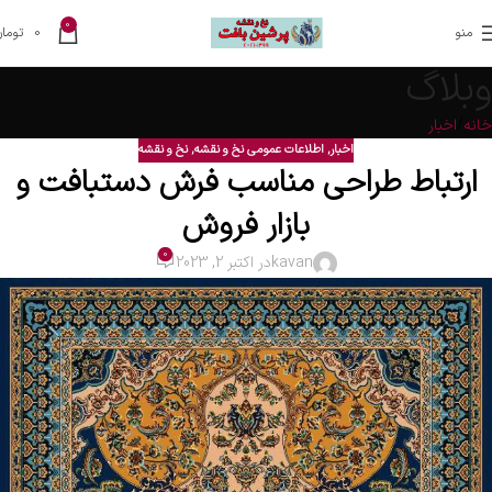
0
منو
0
تومان
وبلاگ
خانه
اخبار
اخبار
,
اطلاعات عمومی نخ و نقشه
,
نخ و نقشه
ارتباط طراحی مناسب فرش دستبافت و
بازار فروش
0
kavan
در اکتبر 2, 2023