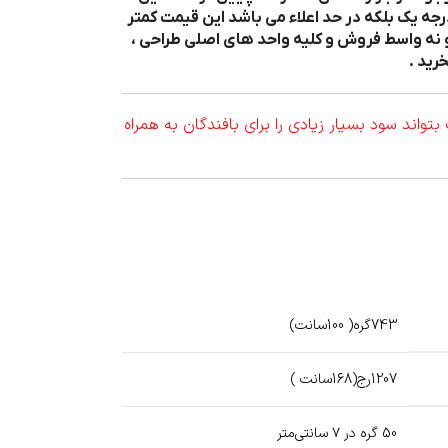
رجه یک بلکه در حد اعلاء می باشد این قیمت کمتر
 نه واسط فروش و کلیه واحد های اصلی طراحی ،
رید .
اند سود بسیار زیادی را برای بافندگان به همراه
743گره( 100سانت)
1207رج(168سانت )
50 گره در ۷ سانتی‌متر