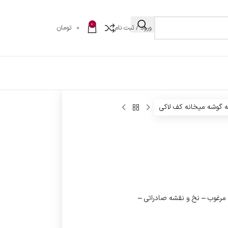
0
ورود / ثبت نام
0
تومان
 گوشه میخانه کف لاکی
مرغوب – نخ و نقشه صادراتی –