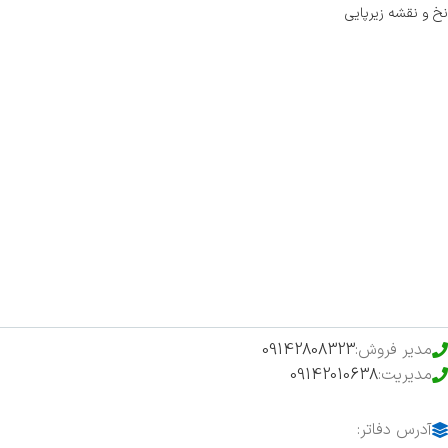
نخ و نقشه زیرپایی
صفحه اصلی
اخبار
فروشگاه
حراج ویژه
محصولات خرید تضمینی
مدیر فروش:
09142808323
مدیریت:
09142010638
آدرس دفاتر: