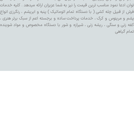
توان ادعا نمود مناسب ترین قیمت را نیز به شما عزیزان ارائه میدهد . کلیه خدمات
فرش از قبیل چله کشی ( با دستگاه تمام اتوماتیک ) پنبه و ابریشم ، رنگرزی انواع
پشم و مرینوس و کرک ، خدمات پرداخت ساده و برجسته اعم از سبک برتر هنری ،
کفه زنی و سنگی ، ریشه زنی ، شیرازه و شور با دستگاه مخصوص و مواد شوینده
تمام گیاهی
طراحی شده توسط تیم SalaRNd