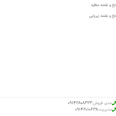
نخ و نقشه منظره
نخ و نقشه زیرپایی
صفحه اصلی
اخبار
فروشگاه
حراج ویژه
محصولات خرید تضمینی
مدیر فروش:
09142808323
مدیریت:
09142010638