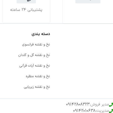
تحویل اکسپرس
پشتیبانی 24 ساعته
دسته بندی
صفحه اصلی
نخ و نقشه فرانسوی
اخبار
نخ و نقشه گل و گلدان
فروشگاه
نخ و نقشه آیات قرآنی
حراج ویژه
نخ و نقشه منظره
محصولات خرید تضمینی
نخ و نقشه زیرپایی
مدیر فروش:
09142808323
مدیریت:
09142010638