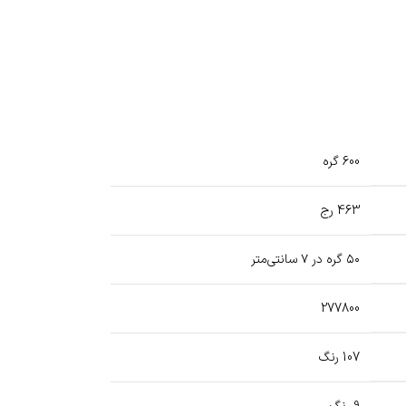
600 گره
463 رج
۵۰ گره در ۷ سانتی‌متر
277800
107 رنگ