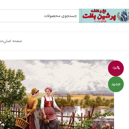
صفحه اصلی
خد
-10%
جدید