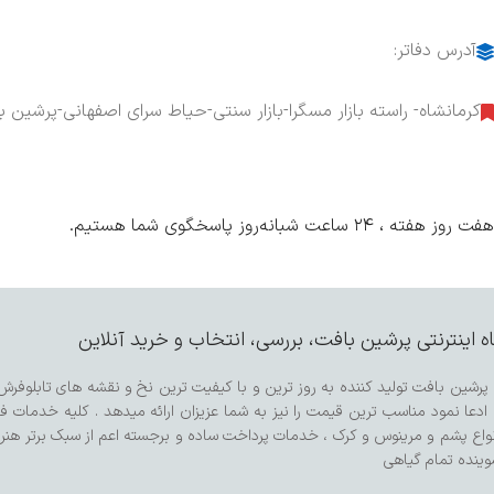
آدرس دفاتر:
کرمانشاه- راسته بازار مسگرا-بازار سنتی-حیاط سرای اصفهانی-پرشین ب
هفت روز هفته ، ۲۴ ساعت شبانه‌روز پاسخگوی شما هستیم.
 اینترنتی پرشین بافت، بررسی، انتخاب و خرید آنلاین
رشین بافت تولید کننده به روز ترین و با کیفیت ترین نخ و نقشه های تابلوفرش 
ادعا نمود مناسب ترین قیمت را نیز به شما عزیزان ارائه میدهد . کلیه خدمات فر
نواع پشم و مرینوس و کرک ، خدمات پرداخت ساده و برجسته اعم از سبک برتر هنر
وینده تمام گیاهی