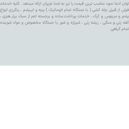
توان ادعا نمود مناسب ترین قیمت را نیز به شما عزیزان ارائه میدهد . کلیه خدمات
فرش از قبیل چله کشی ( با دستگاه تمام اتوماتیک ) پنبه و ابریشم ، رنگرزی انواع
پشم و مرینوس و کرک ، خدمات پرداخت ساده و برجسته اعم از سبک برتر هنری ،
کفه زنی و سنگی ، ریشه زنی ، شیرازه و شور با دستگاه مخصوص و مواد شوینده
تمام گیاهی
طراحی شده توسط تیم SalaRNd