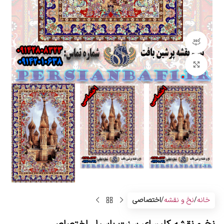
مشاهده 360 درجه
بزرگنمایی تصویر
خانه
نخ و نقشه
اختصاصی