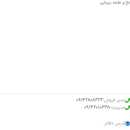
نخ و نقشه زیرپایی
صفحه اصلی
اخبار
فروشگاه
حراج ویژه
محصولات خرید تضمینی
مدیر فروش:
09142808323
مدیریت:
09142010638
آدرس دفاتر: