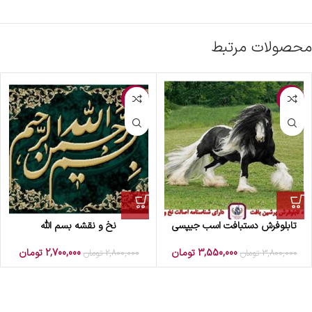
محصولات مرتبط
-4%
-7%
تابلوفرش دستبافت اسب جیپسی
نخ و نقشه بسم الله
3,550,000
تومان
2,700,000
تومان
3,800,000
تومان
2,800,000
تومان