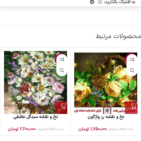
به اشتراک بگذارید:
محصولات مرتبط
-10%
-10%
جدید
نخ و نقشه رز واژگون
نخ و نقشه سبدگل عاشقی
1,750,000
تومان
2,200,000
تومان
1,950,000
تومان
2,450,000
تومان