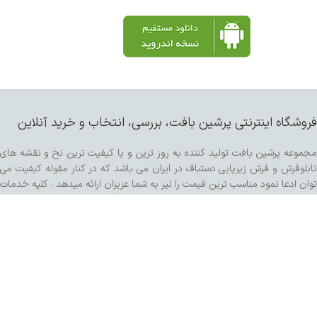
فروشگاه اینترنتی پرشین بافت، بررسی، انتخاب و خرید آنلاین
مجموعه پرشین بافت تولید کننده به روز ترین و با کیفیت ترین نخ و نقشه های
تابلوفرش و فرش زیرپایی دستباف در ایران می باشد که در کنار مقوله کیفیت می
توان ادعا نمود مناسب ترین قیمت را نیز به شما عزیزان ارائه میدهد . کلیه خدمات
فرش از قبیل چله کشی ( با دستگاه تمام اتوماتیک ) پنبه و ابریشم ، رنگرزی انواع
پشم و مرینوس و کرک ، خدمات پرداخت ساده و برجسته اعم از سبک برتر هنری ،
کفه زنی و سنگی ، ریشه زنی ، شیرازه و شور با دستگاه مخصوص و مواد شوینده
تمام گیاهی