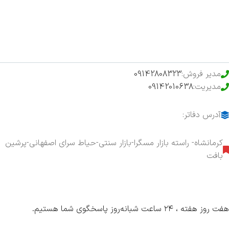
حراج ویژه
محصولات خرید تضمینی
مدیر فروش:
09142808323
مدیریت:
09142010638
آدرس دفاتر:
کرمانشاه- راسته بازار مسگرا-بازار سنتی-حیاط سرای اصفهانی-پرشین
بافت
هفت روز هفته ، ۲۴ ساعت شبانه‌روز پاسخگوی شما هستیم.