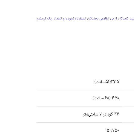
 کنندگان از بی اطلاعی بافندگان استفاده نموده و تعداد رنگ ابریشم
335{51سانت}
450 {68 سانت}
۴۶ گره در ۷ سانتی‌متر
150,750