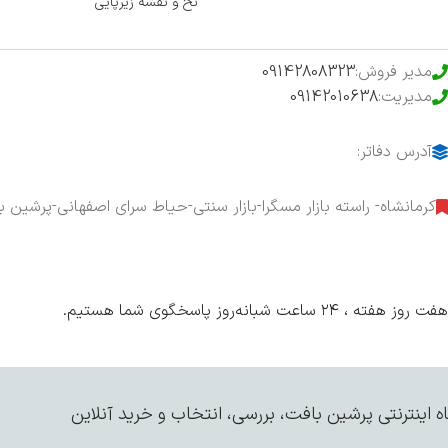
محصولات خرید تضمینی
نخ و نقشه زیرپایی
مدیر فروش:
09142808323
مدیریت:
09142010638
آدرس دفاتر:
کرمانشاه- راسته بازار مسگرا-بازار سنتی-حیاط سرای اصفهانی-پرشین ب
هفت روز هفته ، ۲۴ ساعت شبانه‌روز پاسخگوی شما هستیم.
 اینترنتی پرشین بافت، بررسی، انتخاب و خرید آنلاین