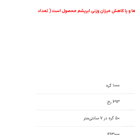
 ها و یا کاهش میزان وزنی ابریشم محصول است ( تعداد
1000 گره
693 رج
۵۰ گره در ۷ سانتی‌متر
693000