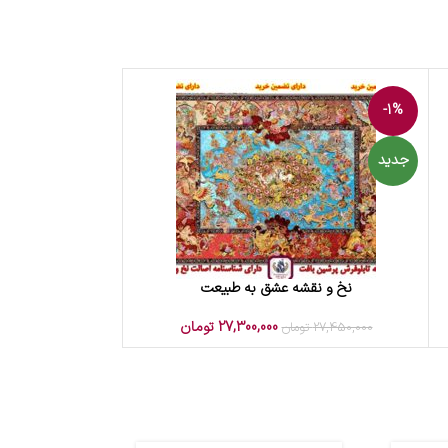
-1%
جدید
نخ و نقشه عشق به طبیعت
افزودن به سبد خرید
27,300,000
تومان
27,450,000
تومان