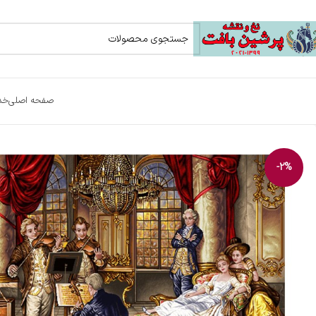
صفحه اصلی
خد
-2%