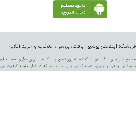
فروشگاه اینترنتی پرشین بافت، بررسی، انتخاب و خرید آنلاین
مجموعه پرشین بافت تولید کننده به روز ترین و با کیفیت ترین نخ و نقشه های
تابلوفرش و فرش زیرپایی دستباف در ایران می باشد که در کنار مقوله کیفیت می
توان ادعا نمود مناسب ترین قیمت را نیز به شما عزیزان ارائه میدهد . کلیه خدمات
فرش از قبیل چله کشی ( با دستگاه تمام اتوماتیک ) پنبه و ابریشم ، رنگرزی انواع
پشم و مرینوس و کرک ، خدمات پرداخت ساده و برجسته اعم از سبک برتر هنری ،
کفه زنی و سنگی ، ریشه زنی ، شیرازه و شور با دستگاه مخصوص و مواد شوینده
تمام گیاهی