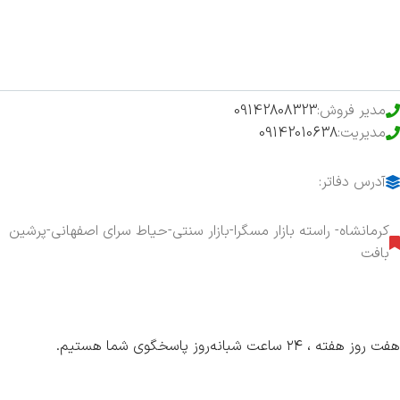
حراج ویژه
محصولات خرید تضمینی
مدیر فروش:
09142808323
مدیریت:
09142010638
آدرس دفاتر:
کرمانشاه- راسته بازار مسگرا-بازار سنتی-حیاط سرای اصفهانی-پرشین
بافت
هفت روز هفته ، ۲۴ ساعت شبانه‌روز پاسخگوی شما هستیم.