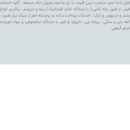
توان ادعا نمود مناسب ترین قیمت را نیز به شما عزیزان ارائه میدهد . کلیه خدمات
فرش از قبیل چله کشی ( با دستگاه تمام اتوماتیک ) پنبه و ابریشم ، رنگرزی انواع
پشم و مرینوس و کرک ، خدمات پرداخت ساده و برجسته اعم از سبک برتر هنری ،
کفه زنی و سنگی ، ریشه زنی ، شیرازه و شور با دستگاه مخصوص و مواد شوینده
تمام گیاهی
طراحی شده توسط تیم SalaRNd