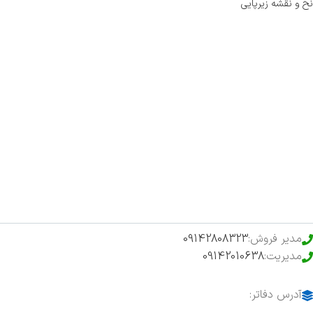
نخ و نقشه زیرپایی
صفحه اصلی
اخبار
فروشگاه
حراج ویژه
محصولات خرید تضمینی
مدیر فروش:
09142808323
مدیریت:
09142010638
آدرس دفاتر: