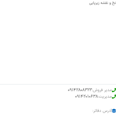
نخ و نقشه زیرپایی
صفحه اصلی
اخبار
فروشگاه
حراج ویژه
محصولات خرید تضمینی
مدیر فروش:
09142808323
مدیریت:
09142010638
آدرس دفاتر: