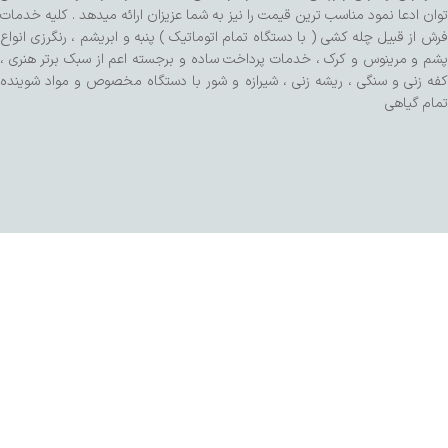
توان ادعا نمود مناسب ترین قیمت را نیز به شما عزیزان ارائه میدهد . کلیه خدمات
فرش از قبیل چله کشی ( با دستگاه تمام اتوماتیک ) پنبه و ابریشم ، رنگرزی انواع
پشم و مرینوس و کرک ، خدمات پرداخت ساده و برجسته اعم از سبک برتر هنری ،
کفه زنی و سنگی ، ریشه زنی ، شیرازه و شور با دستگاه مخصوص و مواد شوینده
تمام گیاهی
طراحی شده توسط تیم SalaRNd