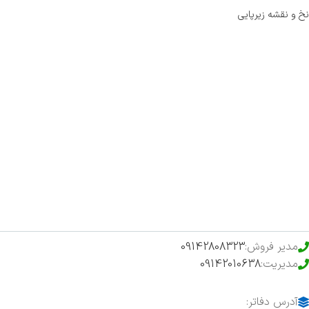
نخ و نقشه زیرپایی
صفحه اصلی
اخبار
فروشگاه
حراج ویژه
محصولات خرید تضمینی
مدیر فروش:
09142808323
مدیریت:
09142010638
آدرس دفاتر: