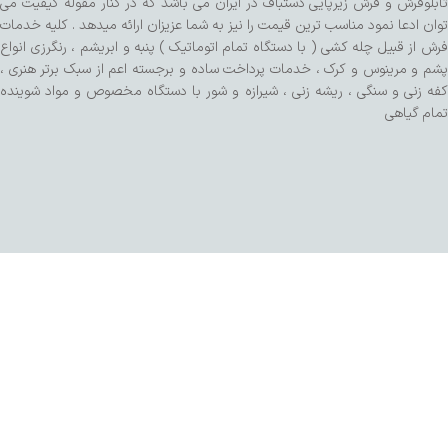
تابلوفرش و فرش زیرپایی دستباف در ایران می باشد که در کنار مقوله کیفیت می
توان ادعا نمود مناسب ترین قیمت را نیز به شما عزیزان ارائه میدهد . کلیه خدمات
فرش از قبیل چله کشی ( با دستگاه تمام اتوماتیک ) پنبه و ابریشم ، رنگرزی انواع
پشم و مرینوس و کرک ، خدمات پرداخت ساده و برجسته اعم از سبک برتر هنری ،
کفه زنی و سنگی ، ریشه زنی ، شیرازه و شور با دستگاه مخصوص و مواد شوینده
تمام گیاهی
طراحی شده توسط تیم SalaRNd