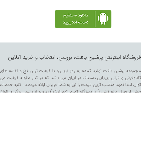
فروشگاه اینترنتی پرشین بافت، بررسی، انتخاب و خرید آنلاین
مجموعه پرشین بافت تولید کننده به روز ترین و با کیفیت ترین نخ و نقشه های
تابلوفرش و فرش زیرپایی دستباف در ایران می باشد که در کنار مقوله کیفیت می
توان ادعا نمود مناسب ترین قیمت را نیز به شما عزیزان ارائه میدهد . کلیه خدمات
فرش از قبیل چله کشی ( با دستگاه تمام اتوماتیک ) پنبه و ابریشم ، رنگرزی انواع
پشم و مرینوس و کرک ، خدمات پرداخت ساده و برجسته اعم از سبک برتر هنری ،
کفه زنی و سنگی ، ریشه زنی ، شیرازه و شور با دستگاه مخصوص و مواد شوینده
تمام گیاهی