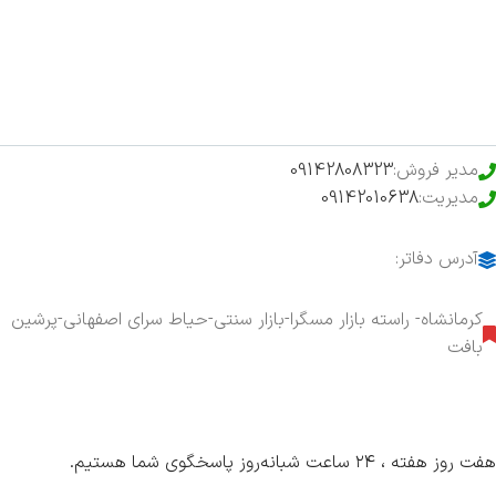
فروشگاه
حراج ویژه
محصولات خرید تضمینی
مدیر فروش:
09142808323
مدیریت:
09142010638
آدرس دفاتر:
کرمانشاه- راسته بازار مسگرا-بازار سنتی-حیاط سرای اصفهانی-پرشین
بافت
هفت روز هفته ، ۲۴ ساعت شبانه‌روز پاسخگوی شما هستیم.