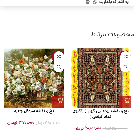
به اشتراک بگذارید:
محصولات مرتبط
-6%
-5%
نخ و نقشه بوته ایی کهن ( رنگرزی
نخ و نقشه سبدگل جعبه
تمام گیاهی )
3,700,000
تومان
3,950,000
تومان
20,000,000
تومان
21,000,000
تومان