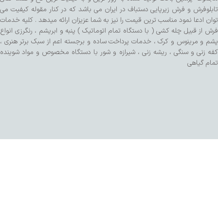
تابلوفرش و فرش زیرپایی دستباف در ایران می باشد که در کنار مقوله کیفیت می
توان ادعا نمود مناسب ترین قیمت را نیز به شما عزیزان ارائه میدهد . کلیه خدمات
فرش از قبیل چله کشی ( با دستگاه تمام اتوماتیک ) پنبه و ابریشم ، رنگرزی انواع
پشم و مرینوس و کرک ، خدمات پرداخت ساده و برجسته اعم از سبک برتر هنری ،
کفه زنی و سنگی ، ریشه زنی ، شیرازه و شور با دستگاه مخصوص و مواد شوینده
تمام گیاهی
طراحی شده توسط تیم SalaRNd