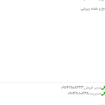
نخ و نقشه زیرپایی
صفحه اصلی
اخبار
فروشگاه
حراج ویژه
محصولات خرید تضمینی
مدیر فروش:
09142808323
مدیریت:
09142010638