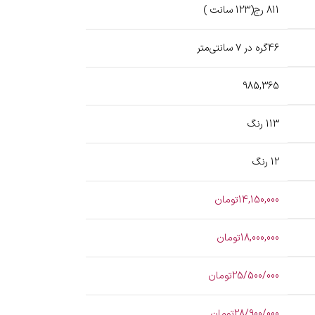
811 رج(123 سانت )
46گره در ۷ سانتی‌متر
985,365
113 رنگ
12 رنگ
14,150,000تومان
18,000,000تومان
25/500/000تومان
28/900/000تومان