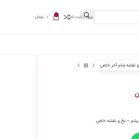
0
ورود / ثبت نام
0
تومان
و نقشه شام آخر خاص
ن
بریشم – نخ و نقشه خاص