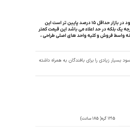
نکته بسیار مهم در مورد قیمت نخ و نقشه ارائه شده توسط پرشین بافت این است که قیمت ما نسبت به تقریبا تمامی قیمت های موجود در بازار حداقل ۱۵ درصد پایین تر است این
جه یک بلکه در حد اعلاء می باشد این قیمت کمتر
نه واسط فروش و کلیه واحد های اصلی طراحی ،
بسیار زیادی را برای بافندگان به همراه داشته
1215 گره( 185 سانت)