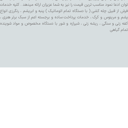
توان ادعا نمود مناسب ترین قیمت را نیز به شما عزیزان ارائه میدهد . کلیه خدمات
فرش از قبیل چله کشی ( با دستگاه تمام اتوماتیک ) پنبه و ابریشم ، رنگرزی انواع
پشم و مرینوس و کرک ، خدمات پرداخت ساده و برجسته اعم از سبک برتر هنری ،
کفه زنی و سنگی ، ریشه زنی ، شیرازه و شور با دستگاه مخصوص و مواد شوینده
تمام گیاهی
طراحی شده توسط تیم SalaRNd