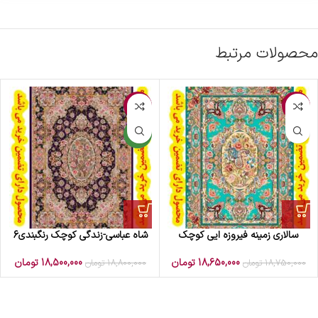
محصولات مرتبط
-2%
-1%
جدید
سالاری زمینه فیروزه ایی کوچک
شاه عباسی-زندگی کوچک رنگبندی6
18,650,000
تومان
18,500,000
تومان
18,750,000
تومان
18,800,000
تومان