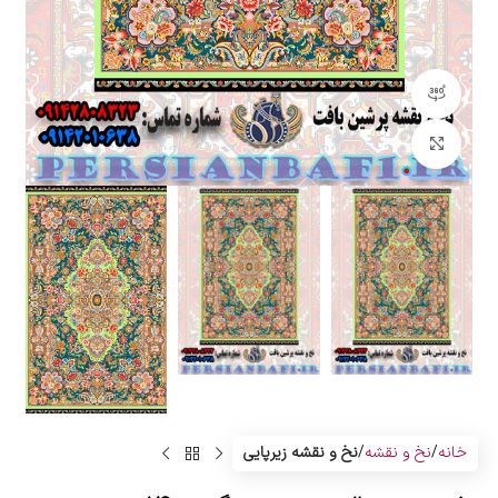
مشاهده 360 درجه
بزرگنمایی تصویر
خانه
نخ و نقشه
نخ و نقشه زیرپایی