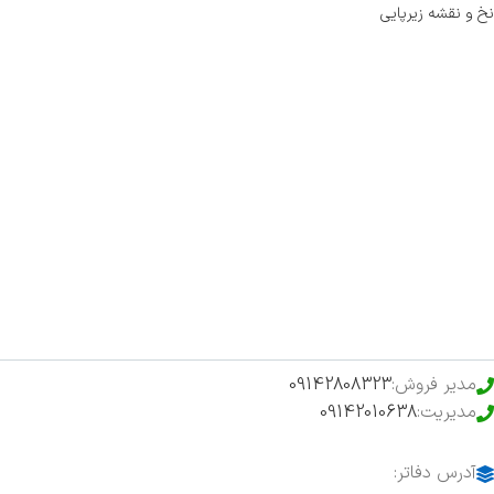
نخ و نقشه زیرپایی
صفحه اصلی
اخبار
فروشگاه
حراج ویژه
محصولات خرید تضمینی
مدیر فروش:
09142808323
مدیریت:
09142010638
آدرس دفاتر: