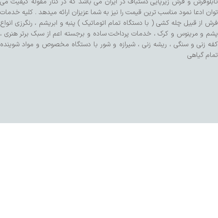
تابلوفرش و فرش زیرپایی دستباف در ایران می باشد که در کنار مقوله کیفیت می
توان ادعا نمود مناسب ترین قیمت را نیز به شما عزیزان ارائه میدهد . کلیه خدمات
فرش از قبیل چله کشی ( با دستگاه تمام اتوماتیک ) پنبه و ابریشم ، رنگرزی انواع
پشم و مرینوس و کرک ، خدمات پرداخت ساده و برجسته اعم از سبک برتر هنری ،
کفه زنی و سنگی ، ریشه زنی ، شیرازه و شور با دستگاه مخصوص و مواد شوینده
تمام گیاهی
طراحی شده توسط تیم SalaRNd