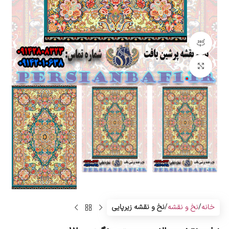
مشاهده 360 درجه
بزرگنمایی تصویر
خانه
نخ و نقشه
نخ و نقشه زیرپایی