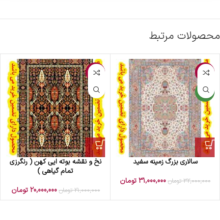
محصولات مرتبط
-5%
-3%
جدید
سالاری بزرگ زمینه سفید
نخ و نقشه بوته ایی کهن ( رنگرزی
تمام گیاهی )
31,000,000
تومان
32,000,000
تومان
20,000,000
تومان
21,000,000
تومان