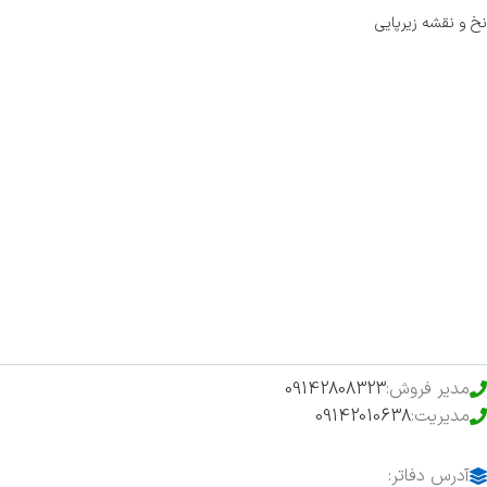
نخ و نقشه زیرپایی
صفحه اصلی
اخبار
فروشگاه
حراج ویژه
محصولات خرید تضمینی
مدیر فروش:
09142808323
مدیریت:
09142010638
آدرس دفاتر: