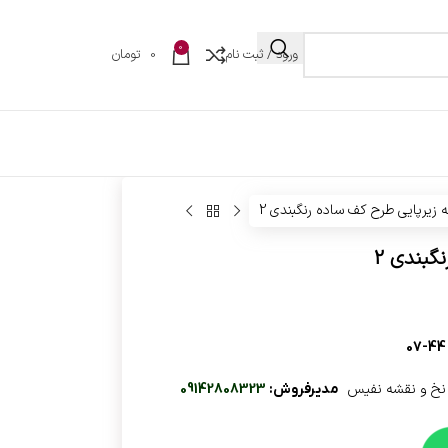
0
ورود / ثبت نام
0
تومان
 زیرپایی طرح کف ساده رنگبندی 2
گبندی 2
44-07
– نخ و نقشه نفیس
مدیرفروش:
09142808323