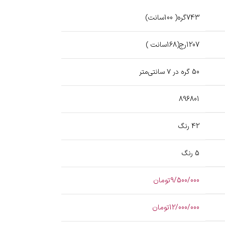
743گره( 100سانت)
1207رج(168سانت )
50 گره در ۷ سانتی‌متر
896801
42 رنگ
5 رنگ
9/500/000تومان
12/000/000تومان