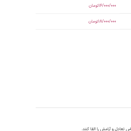
16/000/000تومان
18/000/000تومان
 تعادل و آرامش را القا کنند.