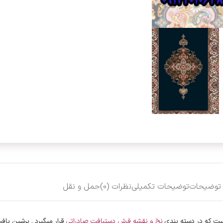
توضیحات
توضیحات تکمیلی
نظرات (0)
حمل و نقل
نخ و نقشه فرش دستبافت صادراتی
قرار میگیرد . پرشین باف