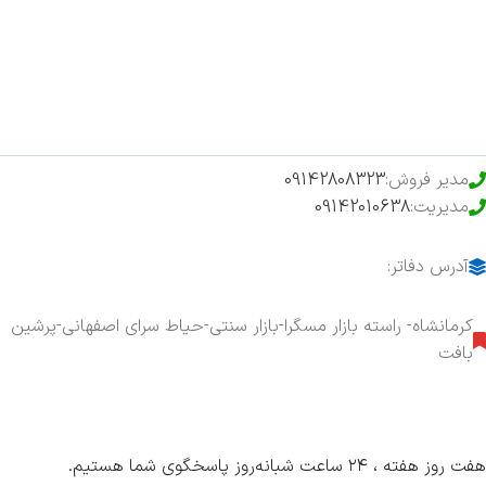
فروشگاه
حراج ویژه
محصولات خرید تضمینی
مدیر فروش:
09142808323
مدیریت:
09142010638
آدرس دفاتر:
کرمانشاه- راسته بازار مسگرا-بازار سنتی-حیاط سرای اصفهانی-پرشین
بافت
هفت روز هفته ، ۲۴ ساعت شبانه‌روز پاسخگوی شما هستیم.