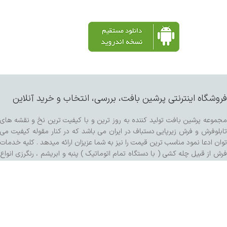
فروشگاه اینترنتی پرشین بافت، بررسی، انتخاب و خرید آنلاین
مجموعه پرشین بافت تولید کننده به روز ترین و با کیفیت ترین نخ و نقشه های
تابلوفرش و فرش زیرپایی دستباف در ایران می باشد که در کنار مقوله کیفیت می
توان ادعا نمود مناسب ترین قیمت را نیز به شما عزیزان ارائه میدهد . کلیه خدمات
فرش از قبیل چله کشی ( با دستگاه تمام اتوماتیک ) پنبه و ابریشم ، رنگرزی انواع
پشم و مرینوس و کرک ، خدمات پرداخت ساده و برجسته اعم از سبک برتر هنری ،
کفه زنی و سنگی ، ریشه زنی ، شیرازه و شور با دستگاه مخصوص و مواد شوینده
تمام گیاهی