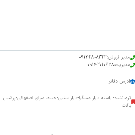
فروشگاه
حراج ویژه
محصولات خرید تضمینی
مدیر فروش:
09142808323
مدیریت:
09142010638
آدرس دفاتر:
کرمانشاه- راسته بازار مسگرا-بازار سنتی-حیاط سرای اصفهانی-پرشین
بافت