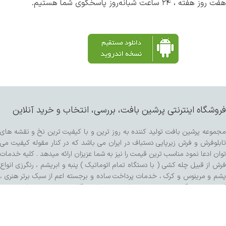
هفت روز هفته ، ۲۴ ساعت شبانه‌روز پاسخگوی شما هستیم.
فروشگاه اینترنتی پرشین بافت، بررسی، انتخاب و خرید آنلاین
مجموعه پرشین بافت تولید کننده به روز ترین و با کیفیت ترین نخ و نقشه های
تابلوفرش و فرش زیرپایی دستباف در ایران می باشد که در کنار مقوله کیفیت می
توان ادعا نمود مناسب ترین قیمت را نیز به شما عزیزان ارائه میدهد . کلیه خدمات
فرش از قبیل چله کشی ( با دستگاه تمام اتوماتیک ) پنبه و ابریشم ، رنگرزی انواع
پشم و مرینوس و کرک ، خدمات پرداخت ساده و برجسته اعم از سبک برتر هنری ،
کفه زنی و سنگی ، ریشه زنی ، شیرازه و شور با دستگاه مخصوص و مواد شوینده
تمام گیاهی