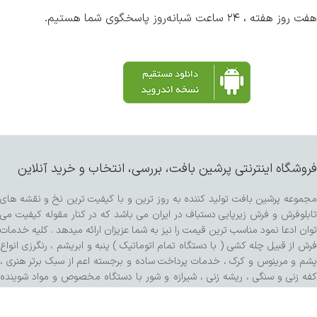
هفت روز هفته ، ۲۴ ساعت شبانه‌روز پاسخگوی شما هستیم.
فروشگاه اینترنتی پرشین بافت، بررسی، انتخاب و خرید آنلاین
مجموعه پرشین بافت تولید کننده به روز ترین و با کیفیت ترین نخ و نقشه های
تابلوفرش و فرش زیرپایی دستباف در ایران می باشد که در کنار مقوله کیفیت می
توان ادعا نمود مناسب ترین قیمت را نیز به شما عزیزان ارائه میدهد . کلیه خدمات
فرش از قبیل چله کشی ( با دستگاه تمام اتوماتیک ) پنبه و ابریشم ، رنگرزی انواع
پشم و مرینوس و کرک ، خدمات پرداخت ساده و برجسته اعم از سبک برتر هنری ،
کفه زنی و سنگی ، ریشه زنی ، شیرازه و شور با دستگاه مخصوص و مواد شوینده
تمام گیاهی