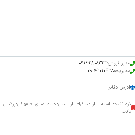
اخبار
فروشگاه
حراج ویژه
محصولات خرید تضمینی
مدیر فروش:
09142808323
مدیریت:
09142010638
آدرس دفاتر:
کرمانشاه- راسته بازار مسگرا-بازار سنتی-حیاط سرای اصفهانی-پرشین
بافت