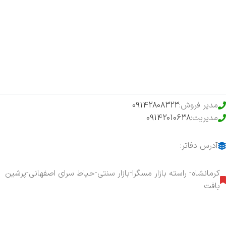
اخبار
فروشگاه
حراج ویژه
محصولات خرید تضمینی
مدیر فروش:
09142808323
مدیریت:
09142010638
آدرس دفاتر:
کرمانشاه- راسته بازار مسگرا-بازار سنتی-حیاط سرای اصفهانی-پرشین
بافت