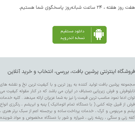
هفت روز هفته ، ۲۴ ساعت شبانه‌روز پاسخگوی شما هستیم.
فروشگاه اینترنتی پرشین بافت، بررسی، انتخاب و خرید آنلاین
مجموعه پرشین بافت تولید کننده به روز ترین و با کیفیت ترین نخ و نقشه های
تابلوفرش و فرش زیرپایی دستباف در ایران می باشد که در کنار مقوله کیفیت می
توان ادعا نمود مناسب ترین قیمت را نیز به شما عزیزان ارائه میدهد . کلیه خدمات
فرش از قبیل چله کشی ( با دستگاه تمام اتوماتیک ) پنبه و ابریشم ، رنگرزی انواع
پشم و مرینوس و کرک ، خدمات پرداخت ساده و برجسته اعم از سبک برتر هنری ،
کفه زنی و سنگی ، ریشه زنی ، شیرازه و شور با دستگاه مخصوص و مواد شوینده
تمام گیاهی