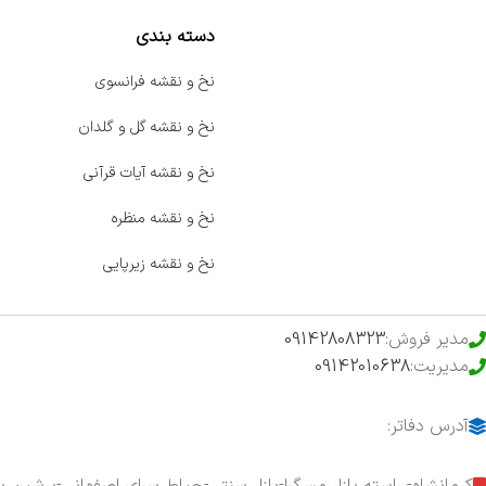
دسته بندی
صفحه اصلی
نخ و نقشه فرانسوی
اخبار
نخ و نقشه گل و گلدان
فروشگاه
نخ و نقشه آیات قرآنی
حراج ویژه
نخ و نقشه منظره
محصولات خرید تضمینی
نخ و نقشه زیرپایی
مدیر فروش:
09142808323
مدیریت:
09142010638
آدرس دفاتر:
کرمانشاه- راسته بازار مسگرا-بازار سنتی-حیاط سرای اصفهانی-پرشین ب