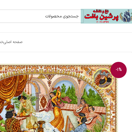
صفحه اصلی
خد
-1%