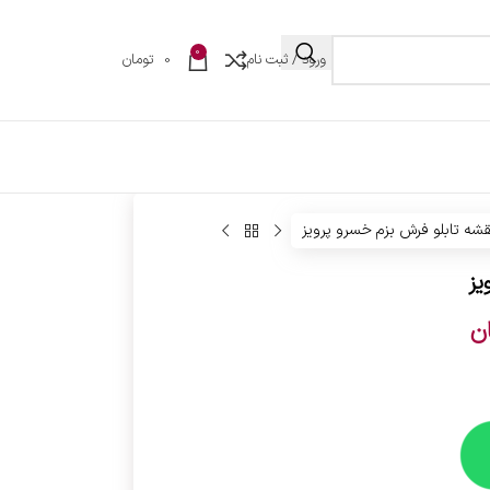
0
ورود / ثبت نام
0
تومان
قشه تابلو فرش بزم خسرو پرویز
یز
ن