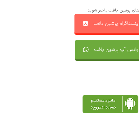
های پرشین بافت باخبر شوید:
ینستاگرام پرشین بافت
واتس آپ پرشین بافت