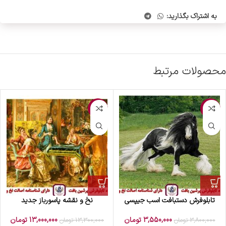
به اشتراک بگذارید:
محصولات مرتبط
-2%
-7%
تابلوفرش دستبافت اسب جیپسی
نخ و نقشه پاسورباز جدید
3,550,000
تومان
13,000,000
تومان
3,800,000
تومان
13,300,000
تومان