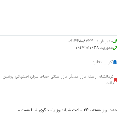
فروشگاه
حراج ویژه
محصولات خرید تضمینی
مدیر فروش:
09142808323
مدیریت:
09142010638
آدرس دفاتر:
کرمانشاه- راسته بازار مسگرا-بازار سنتی-حیاط سرای اصفهانی-پرشین
بافت
هفت روز هفته ، ۲۴ ساعت شبانه‌روز پاسخگوی شما هستیم.