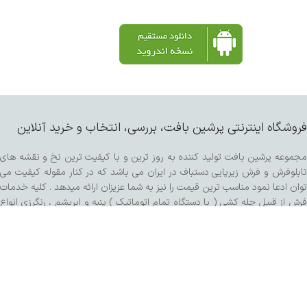
فروشگاه اینترنتی پرشین بافت، بررسی، انتخاب و خرید آنلاین
مجموعه پرشین بافت تولید کننده به روز ترین و با کیفیت ترین نخ و نقشه های
تابلوفرش و فرش زیرپایی دستباف در ایران می باشد که در کنار مقوله کیفیت می
توان ادعا نمود مناسب ترین قیمت را نیز به شما عزیزان ارائه میدهد . کلیه خدمات
فرش از قبیل چله کشی ( با دستگاه تمام اتوماتیک ) پنبه و ابریشم ، رنگرزی انواع
پشم و مرینوس و کرک ، خدمات پرداخت ساده و برجسته اعم از سبک برتر هنری ،
کفه زنی و سنگی ، ریشه زنی ، شیرازه و شور با دستگاه مخصوص و مواد شوینده
تمام گیاهی