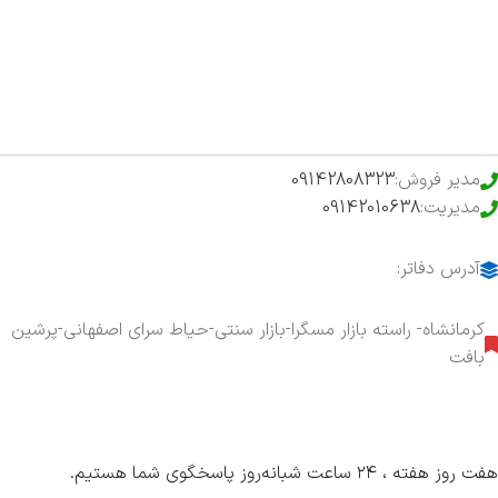
فروشگاه
حراج ویژه
محصولات خرید تضمینی
مدیر فروش:
09142808323
مدیریت:
09142010638
آدرس دفاتر:
کرمانشاه- راسته بازار مسگرا-بازار سنتی-حیاط سرای اصفهانی-پرشین
بافت
هفت روز هفته ، ۲۴ ساعت شبانه‌روز پاسخگوی شما هستیم.