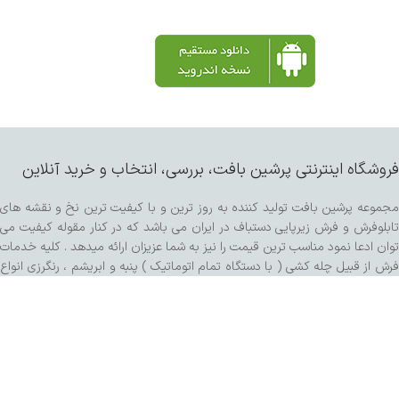
فروشگاه اینترنتی پرشین بافت، بررسی، انتخاب و خرید آنلاین
مجموعه پرشین بافت تولید کننده به روز ترین و با کیفیت ترین نخ و نقشه های
تابلوفرش و فرش زیرپایی دستباف در ایران می باشد که در کنار مقوله کیفیت می
توان ادعا نمود مناسب ترین قیمت را نیز به شما عزیزان ارائه میدهد . کلیه خدمات
فرش از قبیل چله کشی ( با دستگاه تمام اتوماتیک ) پنبه و ابریشم ، رنگرزی انواع
پشم و مرینوس و کرک ، خدمات پرداخت ساده و برجسته اعم از سبک برتر هنری ،
کفه زنی و سنگی ، ریشه زنی ، شیرازه و شور با دستگاه مخصوص و مواد شوینده
تمام گیاهی