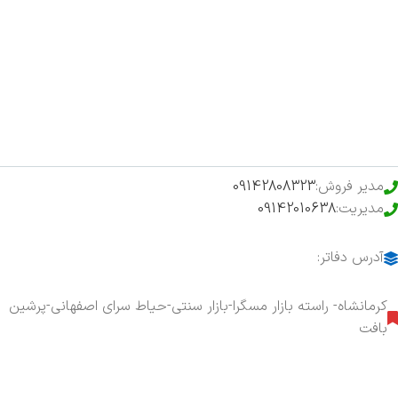
اخبار
فروشگاه
حراج ویژه
محصولات خرید تضمینی
مدیر فروش:
09142808323
مدیریت:
09142010638
آدرس دفاتر:
کرمانشاه- راسته بازار مسگرا-بازار سنتی-حیاط سرای اصفهانی-پرشین
بافت