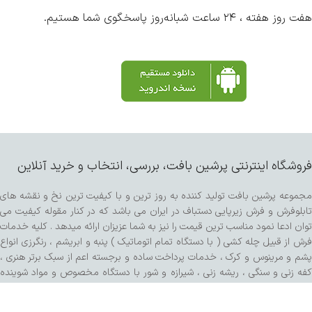
هفت روز هفته ، ۲۴ ساعت شبانه‌روز پاسخگوی شما هستیم.
فروشگاه اینترنتی پرشین بافت، بررسی، انتخاب و خرید آنلاین
مجموعه پرشین بافت تولید کننده به روز ترین و با کیفیت ترین نخ و نقشه های
تابلوفرش و فرش زیرپایی دستباف در ایران می باشد که در کنار مقوله کیفیت می
توان ادعا نمود مناسب ترین قیمت را نیز به شما عزیزان ارائه میدهد . کلیه خدمات
فرش از قبیل چله کشی ( با دستگاه تمام اتوماتیک ) پنبه و ابریشم ، رنگرزی انواع
پشم و مرینوس و کرک ، خدمات پرداخت ساده و برجسته اعم از سبک برتر هنری ،
کفه زنی و سنگی ، ریشه زنی ، شیرازه و شور با دستگاه مخصوص و مواد شوینده
تمام گیاهی