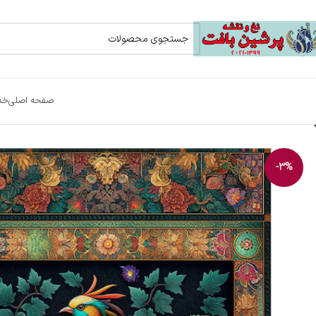
صفحه اصلی
خد
-3%