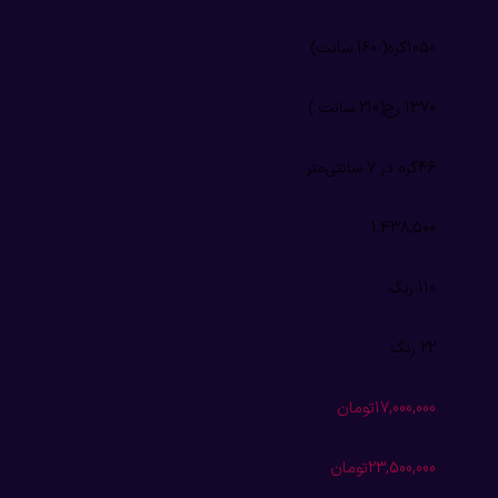
1050گره( 160 سانت)
1370 رج(210 سانت )
46گره در ۷ سانتی‌متر
1,438,500
110 رنگ
22 رنگ
17,000,000تومان
23,500,000تومان