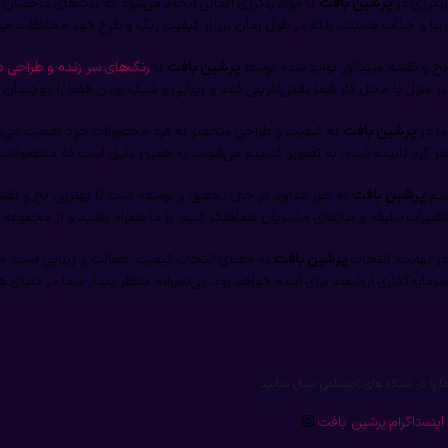
رنگرزی در
با مواد رنگرزی آلمانی انجام می‌شود که رنگ‌های درخشان و 
پرشین بافت
زیبا و جذاب هستند، بلکه در طول زمان نیز از کیفیت رنگ و طرح خود محافظت می‌
نخ و نقشه مینیاتور تولید شده توسط
با
رنگ‌های سر زنده و طراحی 
پرشین بافت
در منزل یا محل کار شما نقش‌آفرینی کنند و زیبایی و شیک بودن فضا را دوچندان ک
ما در
به کیفیت و طراحی منحصر به فرد محصولات خود اهمیت می‌دهی
پرشین بافت
هر گره تابیده شده، به تصویر کشیده می‌شوند. به همین دلیل است که محصولات ما 
تیم
به طور مداوم در حال تحقیق و توسعه است تا بهترین نخ و نقش
پرشین بافت
تغییرات سلیقه و نیازهای مشتریان هماهنگ کنیم. با ما همراه باشید و از مجموعه بی
در نهایت، انتخاب
به معنای انتخاب کیفیت، اصالت و زیبایی است. ما 
پرشین بافت
سرمایه‌گذاری ارزشمند برای آینده خواهد بود. بی‌صبرانه منتظر دیدار شما در دنیای ه
ما را در شبکه های اجتماعی دنبال نمایید
اینستاگرام پرشین بافت