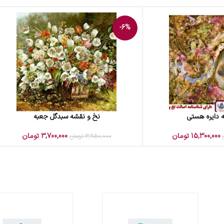
-6%
 دایره هستی
نخ و نقشه سبدگل جعبه
افزودن به سبد خرید
15,300,000
تومان
3,700,000
تومان
3,950,000
تومان