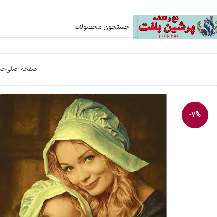
صفحه اصلی
خد
-7%