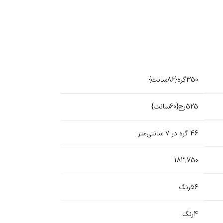
350گره{86سانت}
525رج{60سانت}
46 گره در ۷ سانتی‌متر
183,750
56رنگ
4رنگ