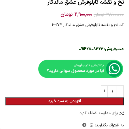
نخ و نقشه تابلوفرش عشق ماندگار
2,900,000
تومان
3,700,000
تومان
کد نخ و نقشه تابلوفرش عشق ماندگار 204-4
مدیرفروش:
09142808323
افزودن به سبد خرید
برای مقایسه اضافه کنید
به اشتراک بگذارید: