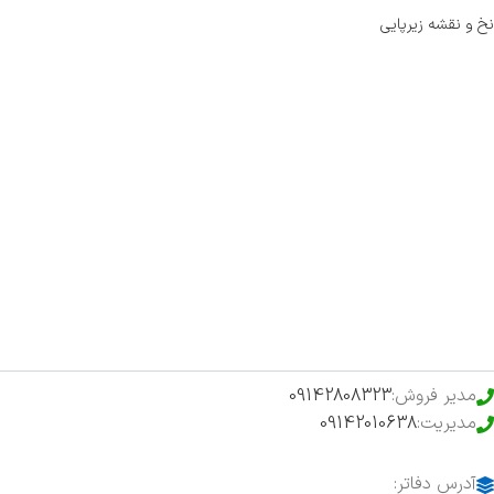
نخ و نقشه زیرپایی
صفحه اصلی
اخبار
فروشگاه
حراج ویژه
محصولات خرید تضمینی
مدیر فروش:
09142808323
مدیریت:
09142010638
آدرس دفاتر: