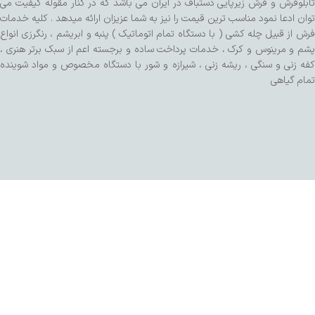
تابلوفرش و فرش زیرپایی دستباف در ایران می باشد که در کنار مقوله کیفیت می
توان ادعا نمود مناسب ترین قیمت را نیز به شما عزیزان ارائه میدهد . کلیه خدمات
فرش از قبیل چله کشی ( با دستگاه تمام اتوماتیک ) پنبه و ابریشم ، رنگرزی انواع
پشم و مرینوس و کرک ، خدمات پرداخت ساده و برجسته اعم از سبک برتر هنری ،
کفه زنی و سنگی ، ریشه زنی ، شیرازه و شور با دستگاه مخصوص و مواد شوینده
تمام گیاهی
طراحی شده توسط تیم SalaRNd