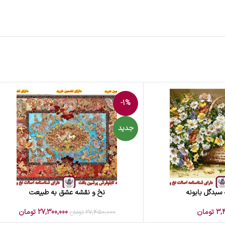
-1%
جدید
سبدگل بابونه
نخ و نقشه عشق به طبیعت
افزودن به سبد خرید
3,4
تومان
27,300,000
تومان
27,450,000
تومان