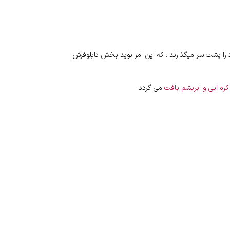
 را پشت سر میگذارند . که این امر نوید بخش تابلوفرش
ره ایی و ابریشم بافت
می گردد .