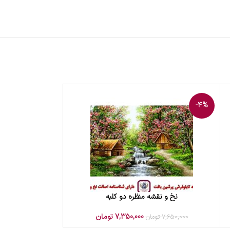
-4%
نخ و نقشه منظره دو کلبه
افزودن به سبد خرید
7,350,000
تومان
7,650,000
تومان