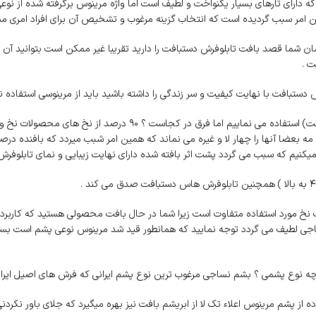
که دارای تارهای بسیار یکنواخت و لطیف است اما واژه مرینوس برگرفته شده از نو
این امر سبب گردیده است که انتخاب گزینه مرغوب و تشخیص آن برای افراد امری
شما قصد بافت تابلوفرش دستبافت را دارید تقریبا غیر ممکن است بتوانید آن را ب
ت .
 دستبافت با نهایت کیفیت و سر زندگی را داشته باشید باید از مرینوسی استفاده
از این رو ما در مجموعه پرشین بافت از نخ مرینوس اعلاء ( که از درجه یک بالاتر اس
مه بعضا آنها را چهار لا و غیره می نماند که همین امر شبب میردد که بافنده در
خاب نخ مورد استفاده متفاوت است زیرا شما در حال بافت محصولی هستید که کار
 لطیف می گردد توجه نمایید که همانطور قید شد مرینوس نوعی پشم است بسیار 
چه نوع پشمی ؟ بشم نساجی مرغوب ترین نوع پشم ایرانی که فرش های اصیل ایرانی 
 از پشم مرینوس اعلاء تک لا از ابریشم بافت نیز بهره میگیرد که جلای باور نکر