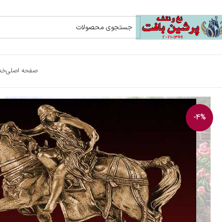
صفحه اصلی
خد
-4%