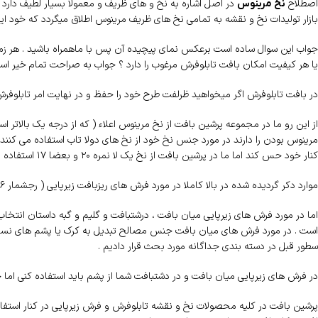
اصطلاح
در اصل اشاره به نخ و های ظریف و معمولا بسیار لطیف دارد 
نخ مرینوس
بازار تولیدات نخ و نقشه به تمامی نخ های ظریف مرینوس اطلاق میگردد که خود 
جواب این سوال ساده است برعکس نمای پیچیده آن پس با ماهمراه باشید . هر زمان 
یا هر کیفیت امکان بافت تابلوفرش مرغوب را دارد ؟ جواب به صراحت تمام خیر اس
در بافت تابلوفرش اگر میخواهید ظرلفت طرح خود را حفظ و در نهایت امر تابلوفرش
مرینوس بودن را دارند در مورد جنس نخ خود از نخ های دولا تاب استفاده می کنند 
کنار خود حس کند اما ما در پرشین بافت از نخ یک لا نمره ۲۰ و بعضا ۱۷ استفاده میکنیم که سبب می گردد پشت اثر بافته شده دارای نهایت زیبایی و نمای تابلوفرش بافته شما بسیار چشم نواز باشد .
موارد دکر گردیده شده در بالا کاملا در مورد فرش های ریزبافت زیرپایی ( رجشمار ۴۶ به بالا ) همچنین تابلوفرش هاس دستبافت صدق می کند .
اما در مورد فرش های زیرپایی میان بافت ، درشتبافت و گلیم و گبه داستان انت
است . در مورد فرش های میان بافت جنس مصالح تبدیل به کرک یا پشم های نساجی
سطور قبل در دسته بندی جداگانه مورد بحث قرار دادیم .
در فرش های زیرپایی میان بافت و در دشتبافت شما از پشم باید استفاده کنی اما 
پرشین بافت در کلیه محصولات نخ و نقشه تابلوفرش و فرش زیرپایی در کنار استفاده