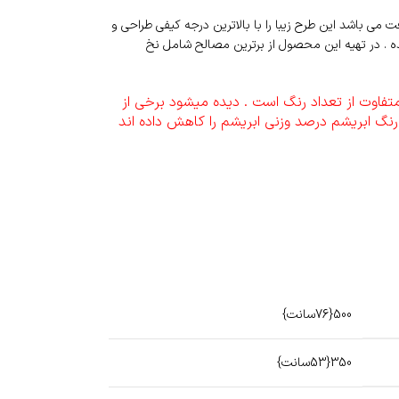
ی باشد این طرح زیبا را با بالاترین درجه کیفی طراحی و
دیده . در تهیه این محصول از برترین مصالح شامل نخ
تفاوت از تعداد رنگ است . دیده میشود برخی از
د رنگ ابریشم درصد وزنی ابریشم را کاهش داده اند
500{76سانت}
350{53سانت}