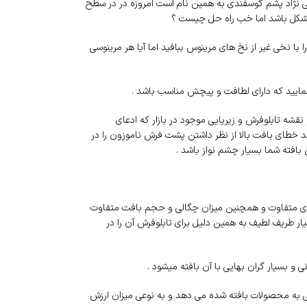
عی نژاد پشم گوسفندی به همین نام است امروزه در در سطح
 مشکل باشد اما خب راه حل چیست ؟
ا نخی غیر از نخ های مرینوس ببافید اما آیا هر مرینوسی
 نمایید که دارای لطافت و پیچش مناسب باشد .
ت) استفاده می نماییم اما فرق در کجاست ؟ ۹۰ درصد از نخ های محصولات نخ و نقشه تابلوفرش و زیرپایی موجود در بازار که ادعای
صد خطای بافت بالا از نظر داشتن پشت فرش ناموزون را در
بردی متفاوت و همچنین میزان چگالی و حجم بافت متفاوت
طریف لطیف به همین دلیل برای تابلوفرش آن را در
و بسیار گران بهایی با آن بافته میشود .
دنی به محصولات بافته شده می دهد و به نوعی میزان ارزش