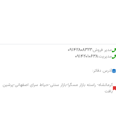
فروشگاه
حراج ویژه
محصولات خرید تضمینی
مدیر فروش:
09142808323
مدیریت:
09142010638
آدرس دفاتر:
کرمانشاه- راسته بازار مسگرا-بازار سنتی-حیاط سرای اصفهانی-پرشین
بافت