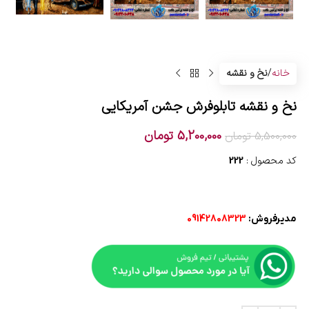
خانه
نخ و نقشه
نخ و نقشه تابلوفرش جشن آمریکایی
5,200,000
تومان
5,500,000
تومان
کد محصول :
222
مدیرفروش:
09142808323