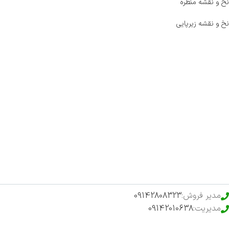
نخ و نقشه منظره
نخ و نقشه زیرپایی
صفحه اصلی
اخبار
فروشگاه
حراج ویژه
محصولات خرید تضمینی
مدیر فروش:
09142808323
مدیریت:
09142010638