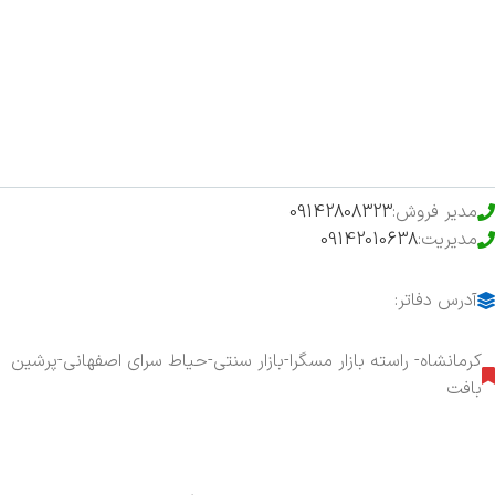
فروشگاه
حراج ویژه
محصولات خرید تضمینی
مدیر فروش:
09142808323
مدیریت:
09142010638
آدرس دفاتر:
کرمانشاه- راسته بازار مسگرا-بازار سنتی-حیاط سرای اصفهانی-پرشین
بافت