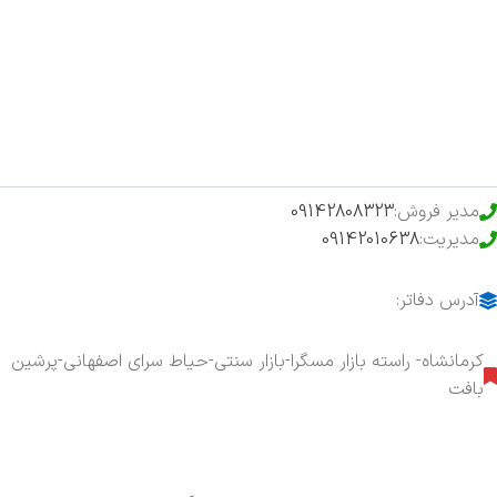
فروشگاه
حراج ویژه
محصولات خرید تضمینی
مدیر فروش:
09142808323
مدیریت:
09142010638
آدرس دفاتر:
کرمانشاه- راسته بازار مسگرا-بازار سنتی-حیاط سرای اصفهانی-پرشین
بافت