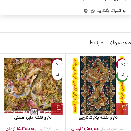
به اشتراک بگذارید:
محصولات مرتبط
-2%
-3%
جدید
نخ و نقشه پنج شکارچی
نخ و نقشه دایره هستی
10,500,000
تومان
15,300,000
تومان
10,850,000
تومان
15,600,000
تومان