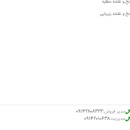
نخ و نقشه منظره
نخ و نقشه زیرپایی
صفحه اصلی
اخبار
فروشگاه
حراج ویژه
محصولات خرید تضمینی
مدیر فروش:
09142808323
مدیریت:
09142010638