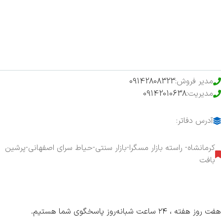
فروشگاه
حراج ویژه
محصولات خرید تضمینی
مدیر فروش:
09142808323
مدیریت:
09142010638
آدرس دفاتر:
کرمانشاه- راسته بازار مسگرا-بازار سنتی-حیاط سرای اصفهانی-پرشین
بافت
هفت روز هفته ، ۲۴ ساعت شبانه‌روز پاسخگوی شما هستیم.