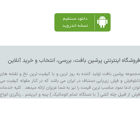
فروشگاه اینترنتی پرشین بافت، بررسی، انتخاب و خرید آنلاین
مجموعه پرشین بافت تولید کننده به روز ترین و با کیفیت ترین نخ و نقشه های
تابلوفرش و فرش زیرپایی دستباف در ایران می باشد که در کنار مقوله کیفیت می
توان ادعا نمود مناسب ترین قیمت را نیز به شما عزیزان ارائه میدهد . کلیه خدمات
فرش از قبیل چله کشی ( با دستگاه تمام اتوماتیک ) پنبه و ابریشم ، رنگرزی انواع
پشم و مرینوس و کرک ، خدمات پرداخت ساده و برجسته اعم از سبک برتر هنری ،
کفه زنی و سنگی ، ریشه زنی ، شیرازه و شور با دستگاه مخصوص و مواد شوینده
تمام گیاهی