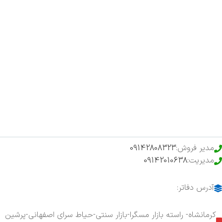
صفحه اصلی
اخبار
فروشگاه
حراج ویژه
محصولات خرید تضمینی
مدیر فروش:
09142808323
مدیریت:
09142010638
آدرس دفاتر:
کرمانشاه- راسته بازار مسگرا-بازار سنتی-حیاط سرای اصفهانی-پرشین