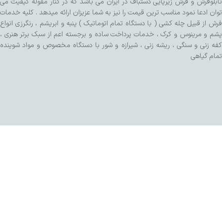
تابلوفرش و فرش زیرپایی دستباف در ایران می باشد که در کنار مقوله کیفیت می
توان ادعا نمود مناسب ترین قیمت را نیز به شما عزیزان ارائه میدهد . کلیه خدمات
فرش از قبیل چله کشی ( با دستگاه تمام اتوماتیک ) پنبه و ابریشم ، رنگرزی انواع
پشم و مرینوس و کرک ، خدمات پرداخت ساده و برجسته اعم از سبک برتر هنری ،
کفه زنی و سنگی ، ریشه زنی ، شیرازه و شور با دستگاه مخصوص و مواد شوینده
تمام گیاهی
طراحی شده توسط تیم SalaRNd