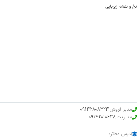
نخ و نقشه زیرپایی
صفحه اصلی
اخبار
فروشگاه
حراج ویژه
محصولات خرید تضمینی
مدیر فروش:
09142808323
مدیریت:
09142010638
آدرس دفاتر: