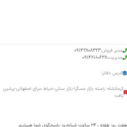
فروشگاه
حراج ویژه
محصولات خرید تضمینی
مدیر فروش:
09142808323
مدیریت:
09142010638
آدرس دفاتر:
کرمانشاه- راسته بازار مسگرا-بازار سنتی-حیاط سرای اصفهانی-پرشین
بافت
هفت روز هفته ، ۲۴ ساعت شبانه‌روز پاسخگوی شما هستیم.