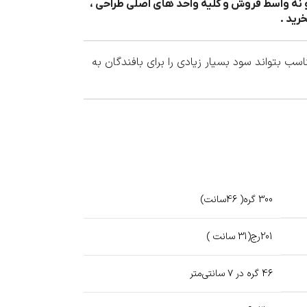
 نه واسط فروش و کلیه واحد های اصلی طراحی ،
رید .
 بتواند سود بسیار زیادی را برای بافندگان به
300 گره( 46سانت)
201رج(31 سانت )
46 گره در ۷ سانتی‌متر